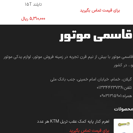
تایلند 15T
برای قیمت تماس بگیرید
5,310,000
ریال
قاسمی موتور با بیش از نیم قرن تجربه در زمینه فروش موتور، لوازم یدکی موتور
و... در کشور
گیلان، خمام، خیابان امام خمینی، جنب بانک ملی
تلفن:01334423738
همراه:09031315901
محصولات
اهرم کنار پایه کمک عقب تریل KTM هر عدد
برای قیمت تماس بگیرید