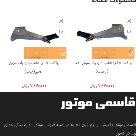
محصولات مشابه
براکت جا پا عقب ویو رادیسون اصلی
براکت جا پا عقب ویو رادیسون
(راست)
اصلی(چپ)
7,670,000
ریال
7,670,000
ریال
قاسمی موتور با بیش از نیم قرن تجربه در زمینه فروش موتور، لوازم یدکی موتور
و... در کشور