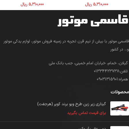
5,310,000
ریال
5,310,000
ریال
قاسمی موتور با بیش از نیم قرن تجربه در زمینه فروش موتور، لوازم یدکی موتور
و... در کشور
گیلان، خمام، خیابان امام خمینی، جنب بانک ملی
تلفن:01334423738
همراه:09031315901
محصولات
گیتاری زیر زین طرح ویو برند کویر (هرجفت)
برای قیمت تماس بگیرید
دمی عقب آیروکس