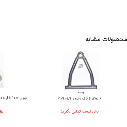
محصولات مشابه
بازوی جلوی پایین چهارچرخ
توپی 1000 خار عقب موتور 50-90-110 سی سی | چهارچرخ
برای قیمت تماس بگیرید
بر