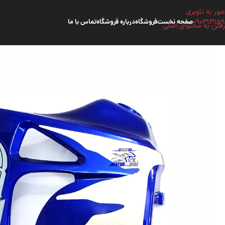
عبور به ناوبری
090313159
صفحه نخست
فروشگاه
درباره فروشگاه
تماس با ما
رفتن به محتوای اصلی