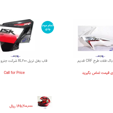
اتمام موج
ودی
ک فلات طرح CRF قدیم
قاب بغل تریل XL200 شرکت جترو اصلی (جفت)
ای قیمت تماس بگیرید
Call for Price
محصولات
کلاه فک دار AGV
165,200,000
ریال
. در کشور