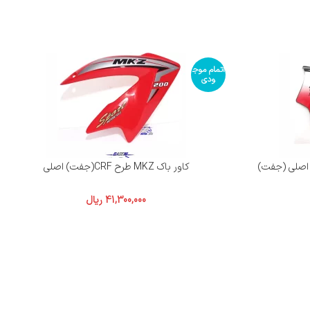
اتمام موج
ودی
کاور باک MKZ طرح CRF(جفت) اصلی
41,300,000
ریال