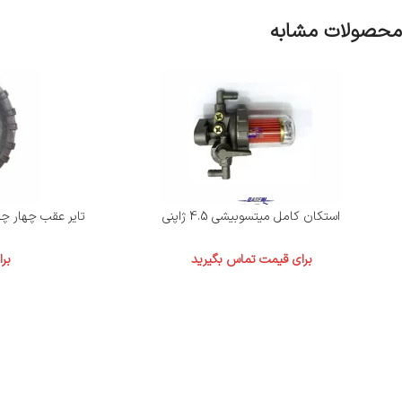
محصولات مشابه
استکان کامل میتسوبیشی 4.5 ژاپنی
تایر عقب چهار چرخ یا atv بدون رینگ 10
برای قیمت تماس بگیرید
بر
قاسمی موتور با بیش از نیم قرن تجربه در زمینه فروش موتور، لوازم یدکی موتور و..