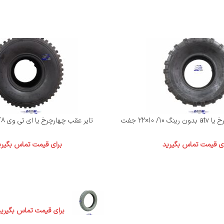
/ 10×22 جفت
تایر عقب چهارچرخ یا ای تی وی ۸/ ۱۱×۲۲ جفت
ای قیمت تماس بگیرید
برای قیمت تماس بگیری
محصولات
تایر (لاستیک) 12- 90*90 وگو یاسا
برای قیمت تماس بگیرید
. در کشور