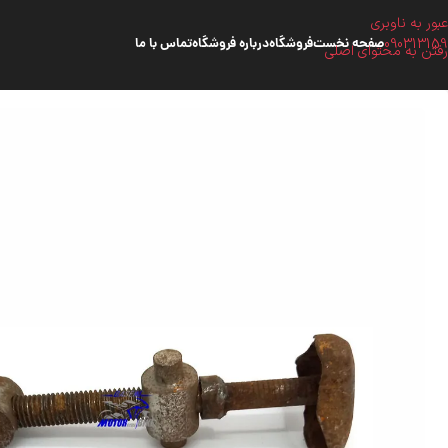
عبور به ناوبری
090313159
صفحه نخست
فروشگاه
درباره فروشگاه
تماس با ما
رفتن به محتوای اصلی