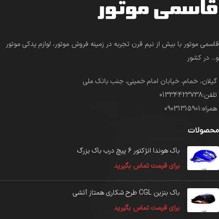
قاسمی موتور با بیش از نیم قرن تجربه در زمینه فروش موتور، لوازم یدکی موتور
و... در کشور
گیلان، خمام، خیابان امام خمینی، جنب بانک ملی
تلفن:01334423738
همراه:09031315901
محصولات
باک هوندا انژکتور 6 پیچ درب باک بزرگ
برای قیمت تماس بگیرید
باک بنزین CGL طرح شکاری همتاز آتشی
برای قیمت تماس بگیرید