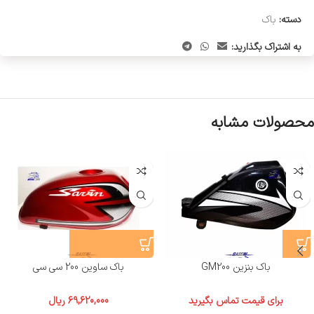
دسته:
باک
به اشتراک بگذارید:
محصولات مشابه
باک بنزین GM200
باک ساوین 200 سی سی
برای قیمت تماس بگیرید
69,620,000
ریال