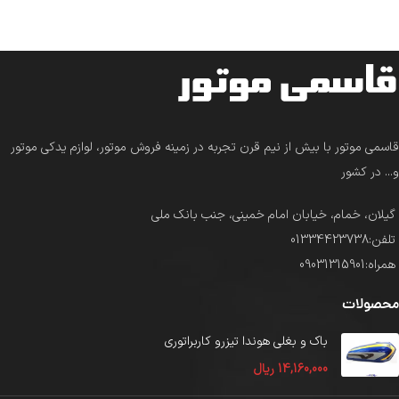
قاسمی موتور با بیش از نیم قرن تجربه در زمینه فروش موتور، لوازم یدکی موتور
و... در کشور
گیلان، خمام، خیابان امام خمینی، جنب بانک ملی
تلفن:01334423738
همراه:09031315901
محصولات
باک و بغلی هوندا تیزرو کاربراتوری
14,160,000
ریال