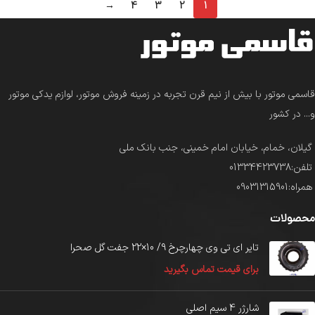
→
4
3
2
1
قاسمی موتور با بیش از نیم قرن تجربه در زمینه فروش موتور، لوازم یدکی موتور
و... در کشور
گیلان، خمام، خیابان امام خمینی، جنب بانک ملی
تلفن:01334423738
همراه:09031315901
محصولات
تایر ای تی وی چهارچرخ 9/ 10×22 جفت گل صحرا
برای قیمت تماس بگیرید
شارژر 4 سیم اصلی