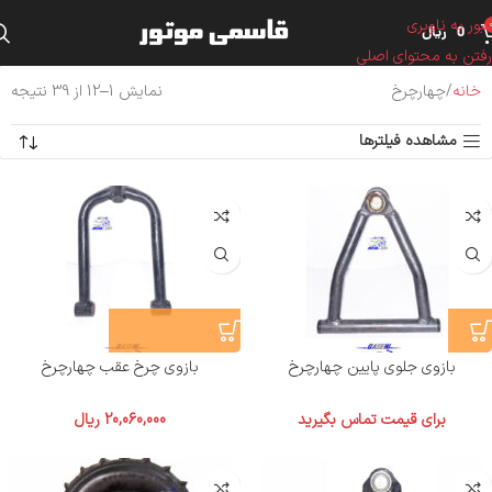
عبور به ناوبری
0
ریال
رفتن به محتوای اصلی
خانه
چهارچرخ
نمایش 1–12 از 39 نتیجه
مشاهده فیلترها
بازوی جلوی پایین چهارچرخ
بازوی چرخ عقب چهارچرخ
برای قیمت تماس بگیرید
20,060,000
ریال