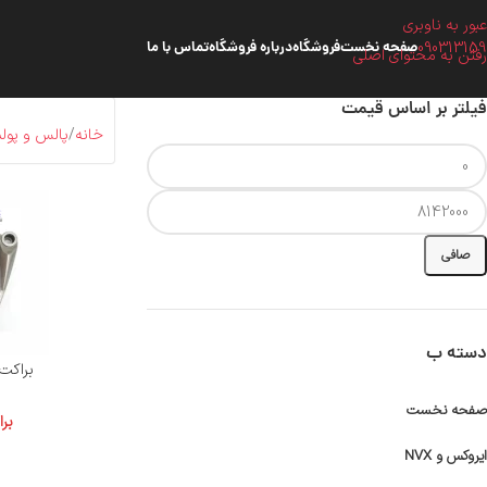
عبور به ناوبری
090313159
صفحه نخست
فروشگاه
درباره فروشگاه
تماس با ما
رفتن به محتوای اصلی
فیلتر بر اساس قیمت
خانه
پالس و پولس
صافی
دسته ب
براکت جاپ
صفحه نخست
بر
ایروکس و NVX