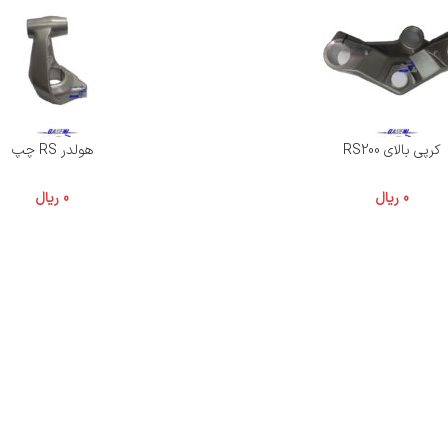
کرپی بالای RS200
هولدر RS چپ
0
ریال
0
ریال