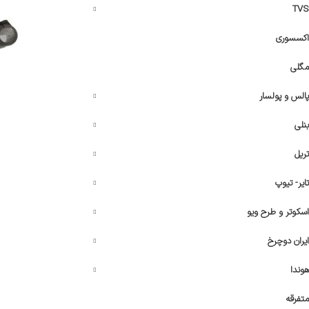
TVS
اکسسوری
مگلی
پالس و پولسار
بنلی
تریل
تایر- تیوپ
اسکوتر و طرح ویو
ایران دوچرخ
هوندا
متفرقه