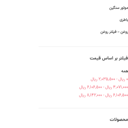
موتور سنگین
باطری
روغن – فیلتر روغن
فیلتر بر اساس قیمت
همه
0
ریال
-
2,035,500
ریال
4,071,000
ریال
-
6,106,500
ریال
6,106,500
ریال
-
8,142,000
ریال
محصولات