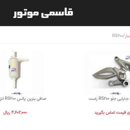
ار
RS200
ایی جلو RS200 راست
صافی بنزین پالس RS200 انژکتور اصلی
ای قیمت تماس بگیرید
4,602,000
ریال