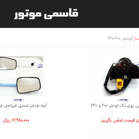
ار
اونجر 200-220
روی باک اونجر 200 و 220
آینه اونجر استیل غیراصل 
ای قیمت تماس بگیرید
12,980,000
ریال