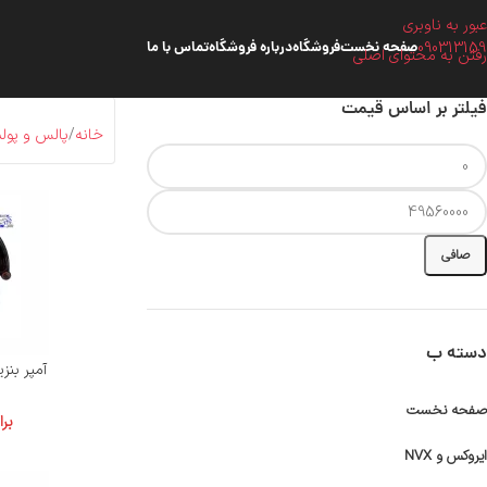
عبور به ناوبری
090313159
صفحه نخست
فروشگاه
درباره فروشگاه
تماس با ما
رفتن به محتوای اصلی
فیلتر بر اساس قیمت
خانه
پالس و پولس
صافی
دسته ب
آمپر بنزین 
صفحه نخست
بر
ایروکس و NVX