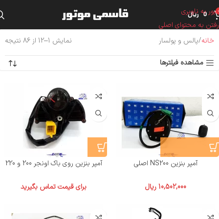
عبور به ناوبری
0
ریال
رفتن به محتوای اصلی
خانه
پالس و پولسار
نمایش 1–12 از 86 نتیجه
مشاهده فیلترها
آمپر بنزین NS200 اصلی
آمپر بنزین روی باک اونجر 200 و 220
10,502,000
ریال
برای قیمت تماس بگیرید