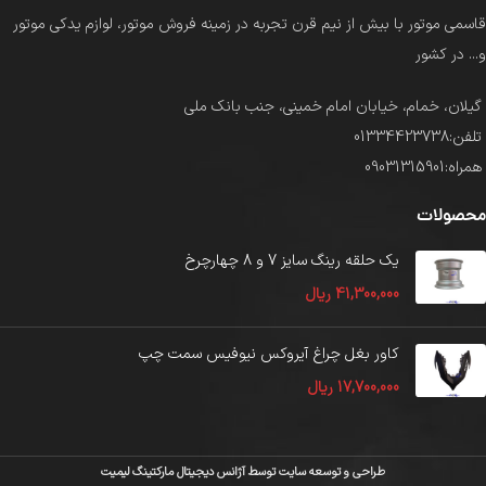
قاسمی موتور با بیش از نیم قرن تجربه در زمینه فروش موتور، لوازم یدکی موتور
و... در کشور
گیلان، خمام، خیابان امام خمینی، جنب بانک ملی
تلفن:01334423738
همراه:09031315901
محصولات
یک حلقه رینگ سایز 7 و 8 چهارچرخ
41,300,000
ریال
کاور بغل چراغ آیروکس نیوفیس سمت چپ
17,700,000
ریال
طراحی و توسعه سایت توسط آژانس دیجیتال مارکتینگ لیمیت