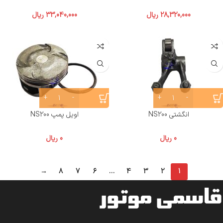
28,320,000
ریال
33,040,000
ریال
انگشتی NS200
اویل پمپ NS200
0
ریال
0
ریال
→
8
7
6
…
4
3
2
1