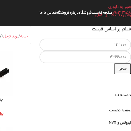
عبور به ناوبری
090313159
صفحه نخست
فروشگاه
درباره فروشگاه
تماس با ما
رفتن به محتوای اصلی
فیلتر بر اساس قیمت
خانه
برند تریل
GY - پی
صافی
دسته ب
پدا
صفحه نخست
بر
ایروکس و NVX