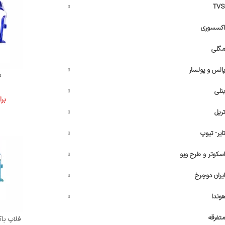
TVS
اکسسوری
مگلی
پالس و پولسار
فل
بنلی
بر
تریل
تایر- تیوپ
اسکوتر و طرح ویو
ایران دوچرخ
هوندا
متفرقه
فلاپ باک GYایرانی، فیروزه 