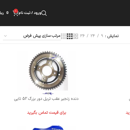
0
ورود / ثبت نام
0
ریا
نمایش
9
24
36
دنده زنجیر عقب تریل دور بزرگ 52 تایی
ید
برای قیمت تماس بگیرید