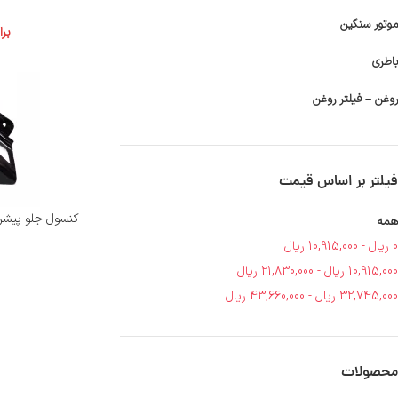
موتور سنگین
بر
باطری
روغن – فیلتر روغن
فیلتر بر اساس قیمت
کنسول جلو پیشرو پارس 150 تک اگز
همه
0
ریال
-
10,915,000
ریال
10,915,000
ریال
-
21,830,000
ریال
32,745,000
ریال
-
43,660,000
ریال
محصولات