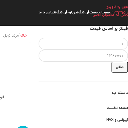
عبور به ناوبری
090313159
صفحه نخست
فروشگاه
درباره فروشگاه
تماس با ما
رفتن به محتوای اصلی
فیلتر بر اساس قیمت
خانه
برند تریل
صافی
دسته ب
اتوم
صفحه نخست
ایروکس و NVX