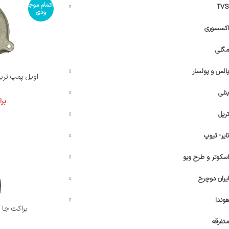
اتمام موج
TVS
ودی
اکسسوری
مگلی
پالس و پولسار
اویل پمپ تریل فلات 200-250
بنلی
بر
تریل
تایر- تیوپ
اسکوتر و طرح ویو
ایران دوچرخ
هوندا
براکت جا پا جلو
متفرقه