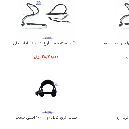
بادگیر دسته فلات طرح crf راهنمادار اصلی
ید
28,910,000
ریال
ریل روان
بست اگزوز تریل روان ۲۰۰ اصلی کیمکو