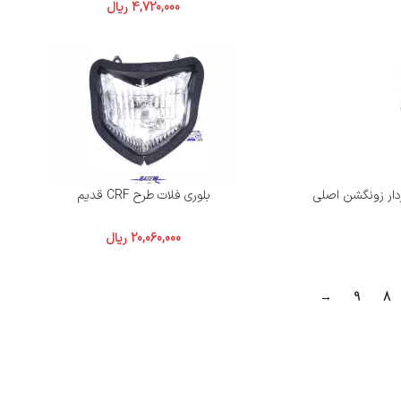
4,720,000
ریال
بلوری فلات طرح CRF قدیم
20,060,000
ریال
→
9
8