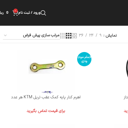
0
ورود / ثبت نام
0
ریا
نمایش
9
24
36
اتمام موج
ودی
اهرم کنار پایه کمک عقب تریل KTM هر عدد
ید
برای قیمت تماس بگیرید