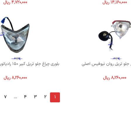
14,160,000
ریال
4,720,000
ریال
 جلو تریل روان نیوفیس اصلی
بلوری چراغ جلو تریل کبیر ۱۵۰ رادیاتوردار زونگشن اصلی
8,260,000
ریال
8,260,000
ریال
7
…
4
3
2
1