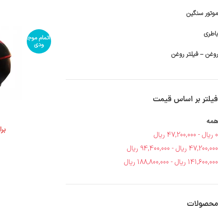
موتور سنگین
باطری
اتمام موج
ودی
روغن – فیلتر روغن
فیلتر بر اساس قیمت
همه
بر
0
ریال
-
47,200,000
ریال
47,200,000
ریال
-
94,400,000
ریال
141,600,000
ریال
-
188,800,000
ریال
محصولات