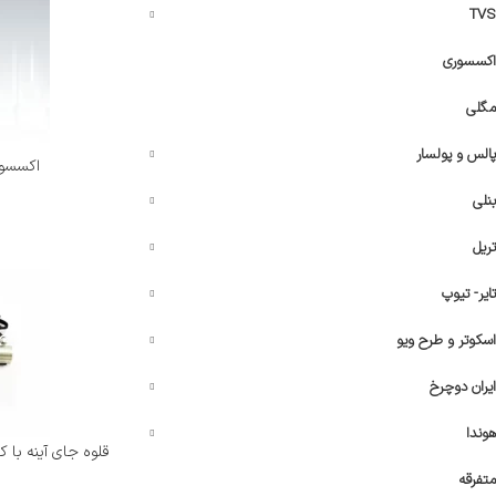
TVS
اکسسوری
مگلی
پالس و پولسار
اکسسور
بنلی
تریل
تایر- تیوپ
اسکوتر و طرح ویو
ایران دوچرخ
هوندا
قلوه جای آینه با کتی 
متفرقه