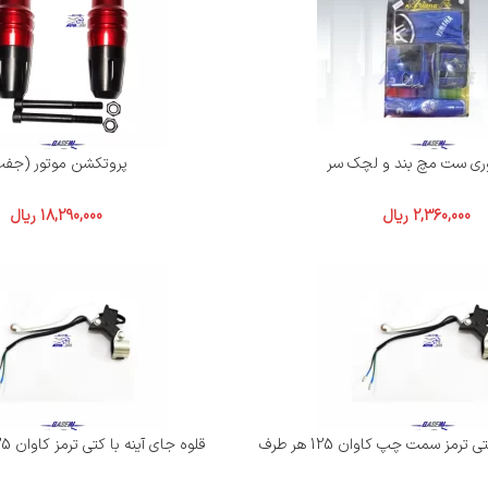
ی ست مچ بند و لچک سر
پروتکشن موتور (جفت
2,360,000
ریال
18,290,000
ریال
ترمز سمت چپ کاوان 125 هر طرف
قلوه جای آینه با کتی ترمز کاوان 125 مشکی جفت