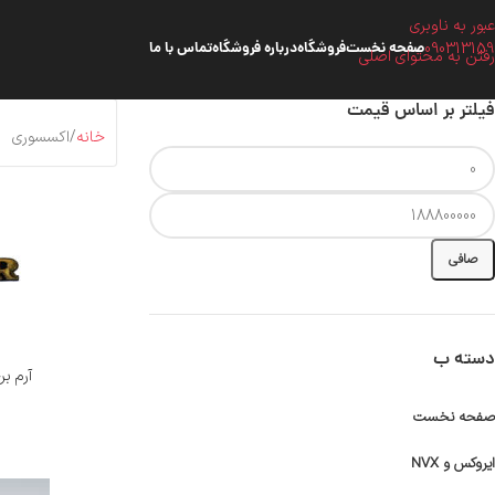
عبور به ناوبری
090313159
صفحه نخست
فروشگاه
درباره فروشگاه
تماس با ما
رفتن به محتوای اصلی
فیلتر بر اساس قیمت
خانه
اکسسوری
صافی
دسته ب
آرم برجسته
صفحه نخست
ایروکس و NVX