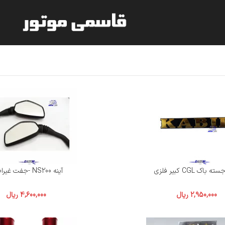
 باک CGL کبیر فلزی
آینه NS200 -جفت غیراصل
2,950,000
ریال
4,600,000
ریال