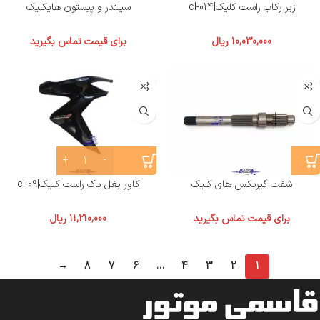
زیر رکاب راست کلیک|cl-014
سیلندر و پیستون هایکلیک
10,030,000
ریال
برای قیمت تماس بگیرید
شفت گیربکس های کلیک
کاور بغل باک راست کلیک|cl-09
برای قیمت تماس بگیرید
11,210,000
ریال
→
8
7
6
…
4
3
2
1