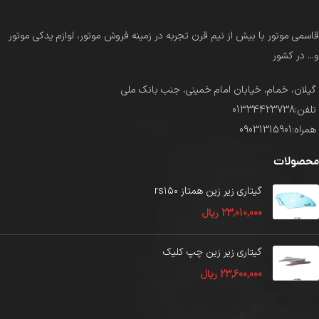
قاسمی موتور با بیش از نیم قرن تجربه در زمینه فروش موتور، لوازم یدکی موتور
و... در کشور
گیلان، خمام، خیابان امام خمینی، جنب بانک ملی
تلفن:01334423738
همراه:09031315901
محصولات
گیتاری زیر زین همتاز rs۱۵۰
23,010,000
ریال
گیتاری زیر زین چپ کلیک
23,600,000
ریال